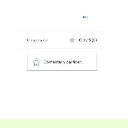
Comentarios
0.0 / 5 (0)
Comentar y calificar...
Album de Fotos y Resultados Circuito Revista Via
en Buenavista Golf