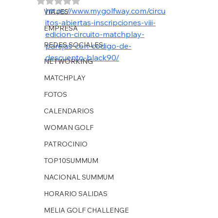
https://www.mygolfway.com/circu
VIAJES
itos-abiertas-inscripciones-viii-
EMPRESA
edicion-circuito-matchplay-
REDES SOCIALES
parejas-con-codigo-de-
descuento-black90/
NETWORKING
MATCHPLAY
FOTOS
CALENDARIOS
WOMAN GOLF
PATROCINIO
TOP10SUMMUM
NACIONAL SUMMUM
HORARIO SALIDAS
MELIA GOLF CHALLENGE