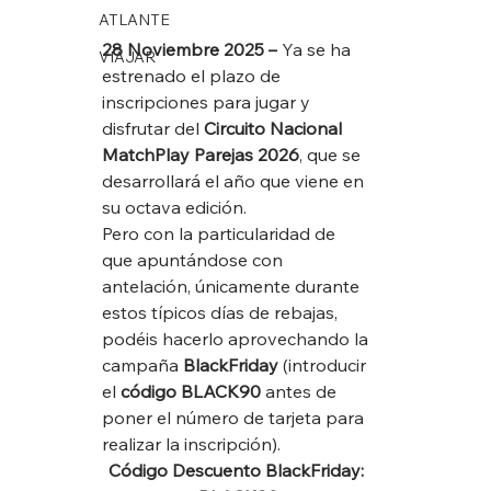
ATLANTE
28 Noviembre 2025 –
 Ya se ha 
VIAJAR
estrenado el plazo de 
inscripciones para jugar y 
disfrutar del 
Circuito Nacional 
MatchPlay Parejas 2026
, que se 
desarrollará el año que viene en 
su octava edición.
Pero con la particularidad de 
que apuntándose con 
antelación, únicamente durante 
estos típicos días de rebajas, 
podéis hacerlo aprovechando la 
campaña 
BlackFriday
 (introducir 
el 
código BLACK90
 antes de 
poner el número de tarjeta para 
realizar la inscripción).
Código Descuento BlackFriday: 