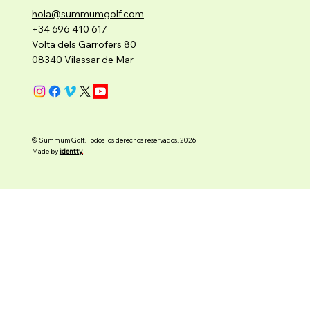
hola@summumgolf.com
+34 696 410 617
Volta dels Garrofers 80
08340 Vilassar de Mar
© SummumGolf. Todos los derechos reservados. 2026
Made by
identty
.