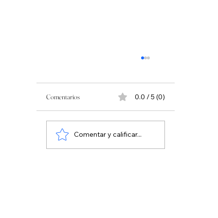
Comentarios
0.0 / 5 (0)
Comentar y calificar...
Horario Salidas Circle by Melia Top10 Summum
Buenavista Golf Sabado 01 de agosto