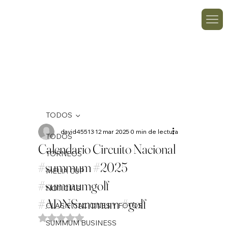
TODOS
david45513
12 mar 2025
0 min de lectura
TODOS
Calendario Circuito Nacional
TORNEOS
#summum #2025
MELIA CUP
#summumgolf
NOTICIAS
#ADNSummum #golf
CLASIFICACIONES Y FOTOS
Obtuvo NaN de 5 estrellas.
SUMMUM BUSINESS