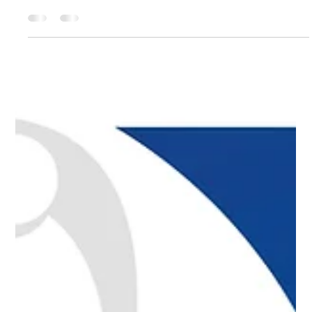
summum
14 abr
1 min de lectura
Abiertas Inscripciones Torneo Femenino Woman
Golf en Real Club de Golf La Herreria
Abiertas Inscripciones Torneo Femenino Woman Golf en Real
Club de Golf La Herreria