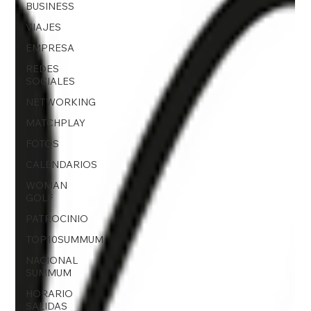
BUSINESS
VIAJES
EMPRESA
REDES
SOCIALES
NETWORKING
MATCHPLAY
FOTOS
CALENDARIOS
WOMAN
GOLF
PATROCINIO
TOP10SUMMUM
NACIONAL
SUMMUM
HORARIO
SALIDAS