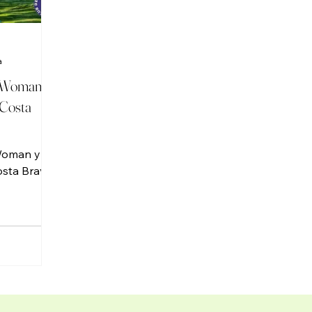
LENGE
ATLANTE
VIAJAR
a
s Woman y
Costa
Woman y
sta Brava