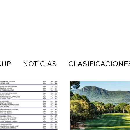
CUP
NOTICIAS
CLASIFICACIONE
JES
EMPRESA
REDES SOCIALES
ALENDARIOS
WOMAN GOLF
PAT