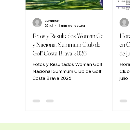
NACIONAL SUMMUM
HOR
summum
25 jul
1 min de lectura
Fotos y Resultados Woman Golf
Hora
y Nacional Summum Club de
en C
Golf Costa Brava 2026
de ju
Fotos y Resultados Woman Golf y
Hora
Nacional Summum Club de Golf
Club
Costa Brava 2026
julio