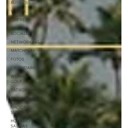
BUSINESS
VIAJES
EMPRESA
REDES
SOCIALES
NETWORKING
MATCHPLAY
FOTOS
CALENDARIOS
WOMAN
GOLF
PATROCINIO
TOP10SUMMUM
NACIONAL
SUMMUM
HORARIO
SALIDAS