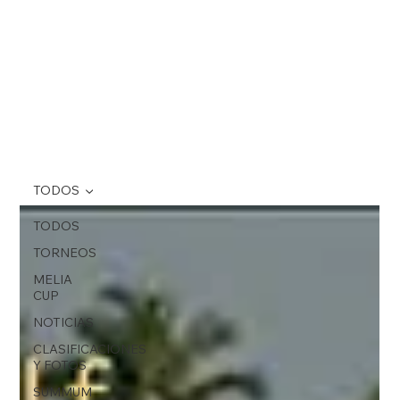
TODOS
TODOS
TORNEOS
MELIA
CUP
NOTICIAS
CLASIFICACIONES
Y FOTOS
SUMMUM